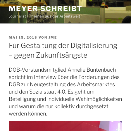
Zum
MEYER SCHREIBT
Inhalt
Journalist / Themen aus der Arbeitswelt
springen
VERÖFFENTLICHT
MAI 15, 2018
VON
JME
AM
Für Gestaltung der Digitalisierung
– gegen Zukunftsängste
DGB-Vorstandsmitglied Annelie Buntenbach
spricht im Interview über die Forderungen des
DGB zur Neugestaltung des Arbeitsmarktes
und den Sozialstaat 4.0. Es geht um
Beteiligung und individuelle Wahlmöglichkeiten
und warum die nur kollektiv durchgesetzt
werden können.