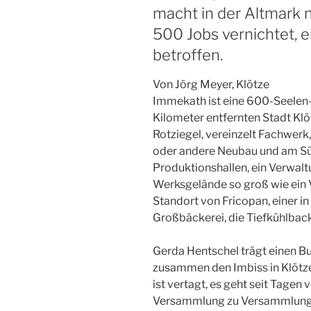
macht in der Altmark n
500 Jobs vernichtet, e
betroffen.
Von Jörg Meyer, Klötze
Immekath ist eine 600-Seelen-
Kilometer entfernten Stadt Klö
Rotziegel, vereinzelt Fachwerk,
oder andere Neubau und am Südr
Produktionshallen, ein Verwal
Werksgelände so groß wie ein Vi
Standort von Fricopan, einer 
Großbäckerei, die Tiefkühlback
Gerda Hentschel trägt einen But
zusammen den Imbiss in Klötze
ist vertagt, es geht seit Tagen 
Versammlung zu Versammlung. 