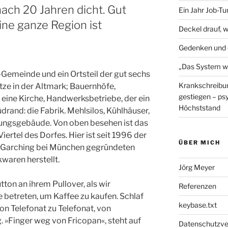
ach 20 Jahren dicht. Gut
Ein Jahr Job-T
ine ganze Region ist
Deckel drauf, 
Gedenken und 
„Das System wu
Gemeinde und ein Ortsteil der gut sechs
Krankschreibun
tze in der Altmark; Bauernhöfe,
gestiegen – ps
 eine Kirche, Handwerksbetriebe, der ein
Höchststand
and: die Fabrik. Mehlsilos, Kühlhäuser,
tungsgebäude. Von oben besehen ist das
ertel des Dorfes. Hier ist seit 1996 der
ÜBER MICH
in Garching bei München gegründeten
waren herstellt.
Jörg Meyer
ton an ihrem Pullover, als wir
Referenzen
 betreten, um Kaffee zu kaufen. Schlaf
keybase.txt
von Telefonat zu Telefonat, von
»Finger weg von Fricopan«, steht auf
Datenschutzve