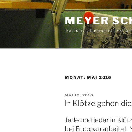
Zum
Inhalt
MEYER SC
springen
Journalist / Themen aus der Ar
MONAT:
MAI 2016
VERÖFFENTLICHT
MAI 13, 2016
AM
In Klötze gehen die
Jede und jeder in Klöt
bei Fricopan arbeitet.