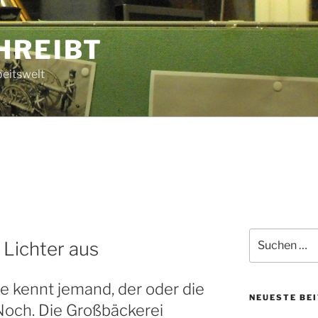
HREIBT
beitswelt
Suche
 Lichter aus
nach:
ze kennt jemand, der oder die
NEUESTE BE
 Noch. Die Großbäckerei