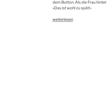
dem Button. Als die Frau hinter
»Das ist wohl zu spät!«
„In
weiterlesen
Klötze
gehen
die
Lichter
aus“