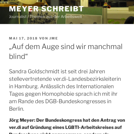
Zum
MEYER SCHREIBT
Inhalt
Journalist / Themen aus der Arbeitswelt
springen
VERÖFFENTLICHT
MAI 17, 2018
VON
JME
AM
„Auf dem Auge sind wir manchmal
blind“
Sandra Goldschmidt ist seit drei Jahren
stellevertretende ver.di-Landesbezirksleiterin
in Hamburg. Anlässlich des Internationalen
Tages gegen Homophobie sprach ich mit ihr
am Rande des DGB-Bundeskongresses in
Berlin.
Jörg Meyer: Der Bundeskongress hat den Antrag von
ver.di auf Gründung eines LGBTI-Arbeitskreises auf