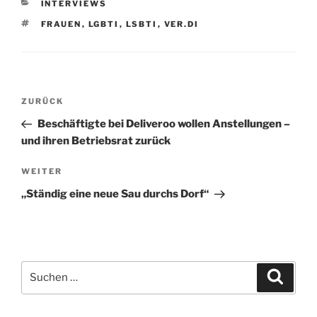
KATEGORIEN
INTERVIEWS
SCHLAGWÖRTER
FRAUEN
,
LGBTI
,
LSBTI
,
VER.DI
Beitrags-
Vorheriger
ZURÜCK
Navigation
Beitrag
Beschäftigte bei Deliveroo wollen Anstellungen –
und ihren Betriebsrat zurück
Nächster
WEITER
Beitrag
„Ständig eine neue Sau durchs Dorf“
Suche
Suche
nach: