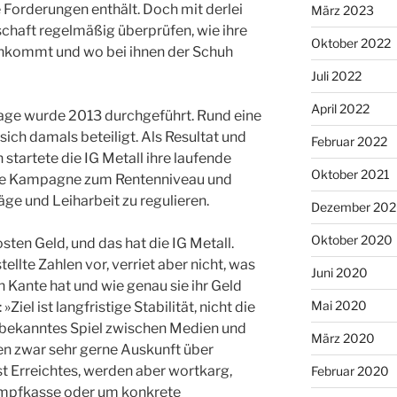
 Forderungen enthält. Doch mit derlei
März 2023
haft regelmäßig überprüfen, wie ihre
Oktober 2022
 ankommt und wo bei ihnen der Schuh
Juli 2022
April 2022
age wurde 2013 durchgeführt. Rund eine
ich damals beteiligt. Als Resultat und
Februar 2022
startete die IG Metall ihre laufende
Oktober 2021
ie Kampagne zum Rentenniveau und
ge und Leiharbeit zu regulieren.
Dezember 20
Oktober 2020
en Geld, und das hat die IG Metall.
ellte Zahlen vor, verriet aber nicht, was
Juni 2020
 Kante hat und wie genau sie ihr Geld
Mai 2020
»Ziel ist langfristige Stabilität, nicht die
tbekanntes Spiel zwischen Medien und
März 2020
n zwar sehr gerne Auskunft über
 Erreichtes, werden aber wortkarg,
Februar 2020
ampfkasse oder um konkrete