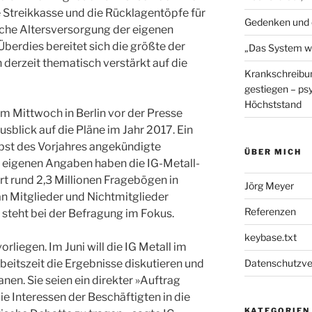
ie Streikkasse und die Rücklagentöpfe für
Gedenken und 
liche Altersversorgung der eigenen
 Überdies bereitet sich die größte der
„Das System wu
erzeit thematisch verstärkt auf die
Krankschreibun
gestiegen – ps
Höchststand
m Mittwoch in Berlin vor der Presse
usblick auf die Pläne im Jahr 2017. Ein
erbst des Vorjahres angekündigte
ÜBER MICH
 eigenen Angaben haben die IG-Metall-
rt rund 2,3 Millionen Fragebögen in
Jörg Meyer
n Mitglieder und Nichtmitglieder
Referenzen
 steht bei der Befragung im Fokus.
keybase.txt
orliegen. Im Juni will die IG Metall im
eitszeit die Ergebnisse diskutieren und
Datenschutzve
nen. Sie seien ein direkter »Auftrag
 Interessen der Beschäftigten in die
KATEGORIEN