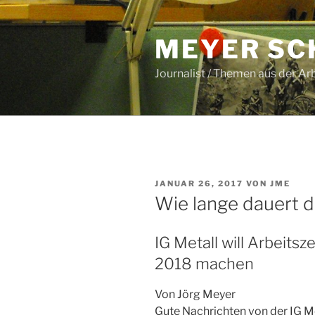
Zum
Inhalt
MEYER SC
springen
Journalist / Themen aus der Ar
VERÖFFENTLICHT
JANUAR 26, 2017
VON
JME
AM
Wie lange dauert 
IG Metall will Arbeits
2018 machen
Von Jörg Meyer
Gute Nachrichten von der IG Met