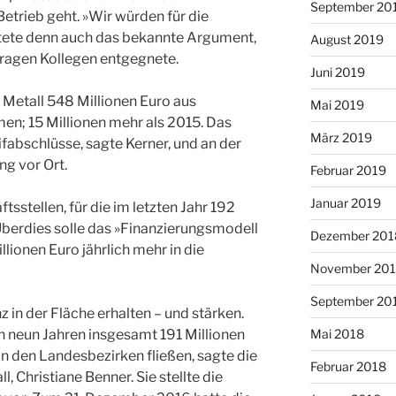
September 20
Betrieb geht. »Wir würden für die
tete denn auch das bekannte Argument,
August 2019
ragen Kollegen entgegnete.
Juni 2019
 Metall 548 Millionen Euro aus
Mai 2019
n; 15 Millionen mehr als 2015. Das
März 2019
ifabschlüsse, sagte Kerner, und an der
g vor Ort.
Februar 2019
Januar 2019
sstellen, für die im letzten Jahr 192
Überdies solle das »Finanzierungsmodell
Dezember 201
lionen Euro jährlich mehr in die
November 20
September 20
nz in der Fläche erhalten – und stärken.
 neun Jahren insgesamt 191 Millionen
Mai 2018
in den Landesbezirken fließen, sagte die
Februar 2018
, Christiane Benner. Sie stellte die