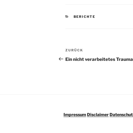
KATEGORIEN
BERICHTE
Beitrags-
Vorheriger
ZURÜCK
Navigation
Beitrag
Ein nicht verarbeitetes Trauma
Impressum
Disclaimer
Datenschut