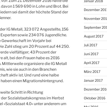
g vor: Zum 21. Dezember 2016 hatte die
Januar 2018
, davon 1 569 690 in Lohn und Brot. Bei
Dezember 201
iedern sei damit der höchste Stand der
Benner.
November 201
September 20
der IG Metall, 323 072 Angestellte, 156
 Experten sowie 234 076 Jugendliche.
August 2017
 Gewerkschaft im Vorjahr bei
Juli 2017
ie Zahl stieg um 20 Prozent auf 44 250.
erde vielfältiger; 43 Prozent der
Juni 2017
e alt, bei den Frauen habe es 2016
April 2017
Mittlerweile organisiere die IG Metall
nis, wie sie auch in den Branchen
März 2017
haft aktiv ist. Und rund eine halbe
Januar 2017
ll haben einen Migrationshintergrund.
Dezember 201
zweite Schritt in Richtung
 der Sozialstaatskongress im Herbst
Oktober 2016
el »Sozialstaat 4.0« unter anderem um
Mai 2016