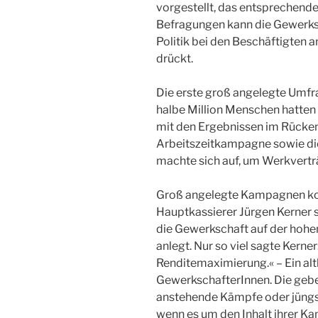
vorgestellt, das entsprechende
Befragungen kann die Gewerksc
Politik bei den Beschäftigten
drückt.
Die erste groß angelegte Umfr
halbe Million Menschen hatten s
mit den Ergebnissen im Rücken 
Arbeitszeitkampagne sowie d
machte sich auf, um Werkverträ
Groß angelegte Kampagnen kost
Hauptkassierer Jürgen Kerner st
die Gewerkschaft auf der hohen
anlegt. Nur so viel sagte Kerner: 
Renditemaximierung.« – Ein al
GewerkschafterInnen. Die gebe
anstehende Kämpfe oder jüngst
wenn es um den Inhalt ihrer K