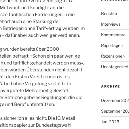
itische Debatte zu tragen«, sagte IG-
Mittwoch und kündigte an, die
Berichte
szeitpolitischen Forderungen in die
ehört auch eine Stärkung der
Interviews
n Betrieben ohne Tarifvertrag würden im
Kommentare
n – dafür aber auch weniger verdienen.
Reportagen
ng wurden bereits über 2000
ellen befragt. »Schon ein paar wenige
Rezensionen
ch und tariflich gehandelt werden muss«,
Uncategorized
ieben würden Überstunden nicht bezahlt
r den Ersten Vorsitzenden ist es
rbeit ohne Vergütung verfällt«. In
ARCHIVE
nvergütete Mehrarbeit geleistet.
er Betriebe gebe es Regelungen, die die
Dezember 202
ge und Beruf unterstützen.
September 20
icherlich alles nicht. Die IG Metall
Juni 2023
ositionspapier zur Bundestagswahl