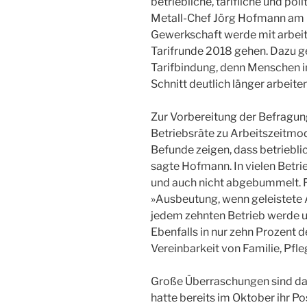
betriebliche, tarifliche und pol
Metall-Chef Jörg Hofmann am 
Gewerkschaft werde mit arbeit
Tarifrunde 2018 gehen. Dazu g
Tarifbindung, denn Menschen i
Schnitt deutlich länger arbeite
Zur Vorbereitung der Befragu
Betriebsräte zu Arbeitszeitmod
Befunde zeigen, dass betriebli
sagte Hofmann. In vielen Betr
und auch nicht abgebummelt. Fü
»Ausbeutung, wenn geleistete A
jedem zehnten Betrieb werde u
Ebenfalls in nur zehn Prozent d
Vereinbarkeit von Familie, Pfle
Große Überraschungen sind das s
hatte bereits im Oktober ihr P