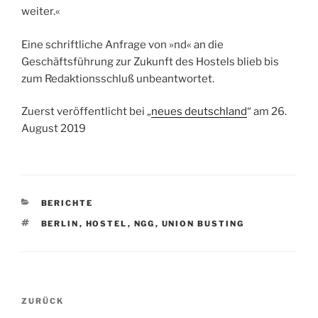
weiter.«
Eine schriftliche Anfrage von »nd« an die
Geschäftsführung zur Zukunft des Hostels blieb bis
zum Redaktionsschluß unbeantwortet.
Zuerst veröffentlicht bei „
neues deutschland
“ am 26.
August 2019
KATEGORIEN
BERICHTE
SCHLAGWÖRTER
BERLIN
,
HOSTEL
,
NGG
,
UNION BUSTING
Beitrags-
Vorheriger
ZURÜCK
Navigation