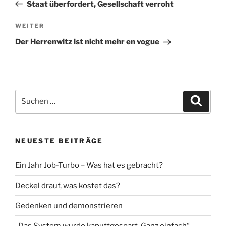
Beitrag
Staat überfordert, Gesellschaft verroht
Nächster
WEITER
Beitrag
Der Herrenwitz ist nicht mehr en vogue
Suche
Suche
nach:
NEUESTE BEITRÄGE
Ein Jahr Job-Turbo – Was hat es gebracht?
Deckel drauf, was kostet das?
Gedenken und demonstrieren
„Das System wurde kaputtgespart. Ganz einfach“