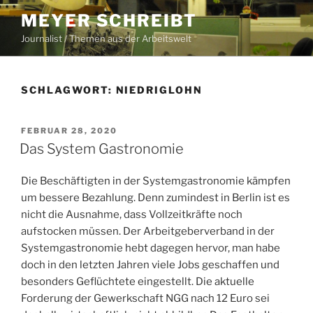
Zum
MEYER SCHREIBT
Inhalt
Journalist / Themen aus der Arbeitswelt
springen
SCHLAGWORT:
NIEDRIGLOHN
VERÖFFENTLICHT
FEBRUAR 28, 2020
AM
Das System Gastronomie
Die Beschäftigten in der Systemgastronomie kämpfen
um bessere Bezahlung. Denn zumindest in Berlin ist es
nicht die Ausnahme, dass Vollzeitkräfte noch
aufstocken müssen. Der Arbeitgeberverband in der
Systemgastronomie hebt dagegen hervor, man habe
doch in den letzten Jahren viele Jobs geschaffen und
besonders Geflüchtete eingestellt. Die aktuelle
Forderung der Gewerkschaft NGG nach 12 Euro sei