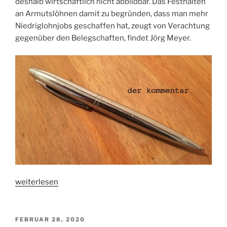
deshalb wirtschaftlich nicht abbildbar. Das Festhalten
an Armutslöhnen damit zu begründen, dass man mehr
Niedriglohnjobs geschaffen hat, zeugt von Verachtung
gegenüber den Belegschaften, findet Jörg Meyer.
„Das
weiterlesen
System
Gastronomie“
VERÖFFENTLICHT
FEBRUAR 28, 2020