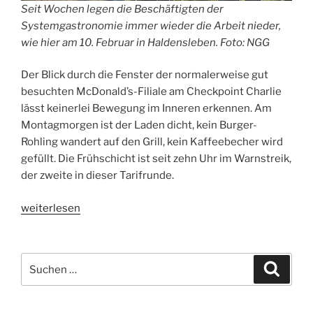
Seit Wochen legen die Beschäftigten der
Systemgastronomie immer wieder die Arbeit nieder,
wie hier am 10. Februar in Haldensleben. Foto: NGG
Der Blick durch die Fenster der normalerweise gut
besuchten McDonald’s-Filiale am Checkpoint Charlie
lässt keinerlei Bewegung im Inneren erkennen. Am
Montagmorgen ist der Laden dicht, kein Burger-
Rohling wandert auf den Grill, kein Kaffeebecher wird
gefüllt. Die Frühschicht ist seit zehn Uhr im Warnstreik,
der zweite in dieser Tarifrunde.
„Sie
weiterlesen
lieben
es
nicht“
Suche
Suche
nach: