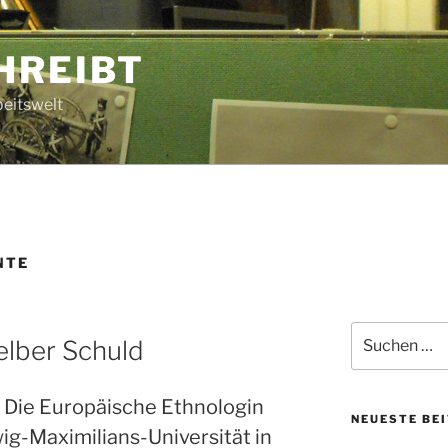
HREIBT
beitswelt
NTE
Suche
elber Schuld
nach:
. Die Europäische Ethnologin
NEUESTE BE
ig-Maximilians-Universität in