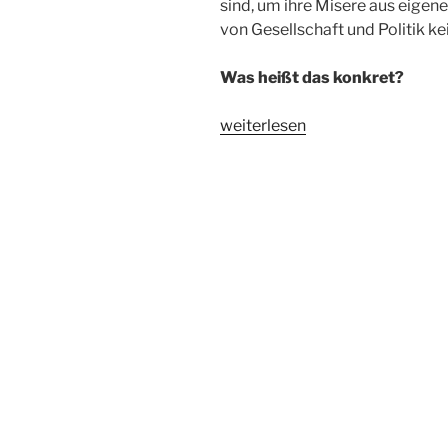
sind, um ihre Misere aus eigene
von Gesellschaft und Politik k
Was heißt das konkret?
„Frauen
weiterlesen
sind
nicht
selber
Schuld“