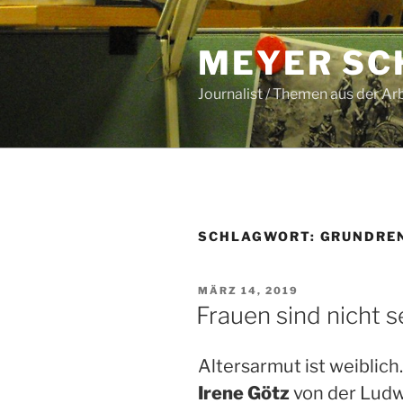
Zum
Inhalt
MEYER SC
springen
Journalist / Themen aus der Ar
SCHLAGWORT:
GRUNDRE
VERÖFFENTLICHT
MÄRZ 14, 2019
AM
Frauen sind nicht s
Altersarmut ist weiblich
Irene Götz
von der Ludw