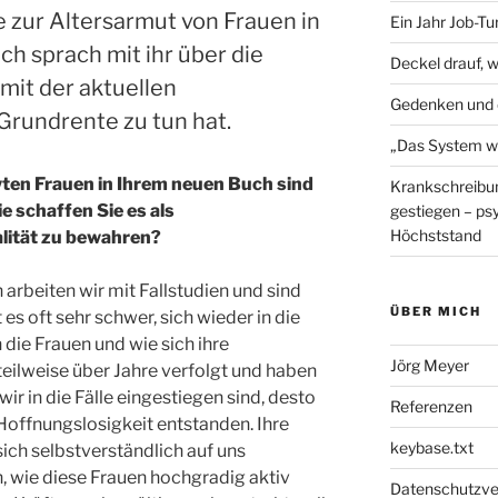
 zur Altersarmut von Frauen in
Ein Jahr Job-T
ch sprach mit ihr über die
Deckel drauf, 
mit der aktuellen
Gedenken und 
rundrente zu tun hat.
„Das System wu
wten Frauen in Ihrem neuen Buch sind
Krankschreibun
e schaffen Sie es als
gestiegen – ps
Höchststand
alität zu bewahren?
arbeiten wir mit Fallstudien und sind
ÜBER MICH
 es oft sehr schwer, sich wieder in die
die Frauen und wie sich ihre
Jörg Meyer
eilweise über Jahre verfolgt und haben
wir in die Fälle eingestiegen sind, desto
Referenzen
 Hoffnungslosigkeit entstanden. Ihre
keybase.txt
sich selbstverständlich auf uns
, wie diese Frauen hochgradig aktiv
Datenschutzve