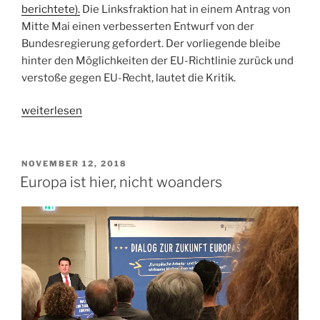
berichtete).
Die Linksfraktion hat in einem Antrag von
Mitte Mai einen verbesserten Entwurf von der
Bundesregierung gefordert. Der vorliegende bleibe
hinter den Möglichkeiten der EU-Richtlinie zurück und
verstoße gegen EU-Recht, lautet die Kritik.
„Nicht
weiterlesen
ausreichend
und
gegen
VERÖFFENTLICHT
NOVEMBER 12, 2018
AM
EU-
Europa ist hier, nicht woanders
Recht“