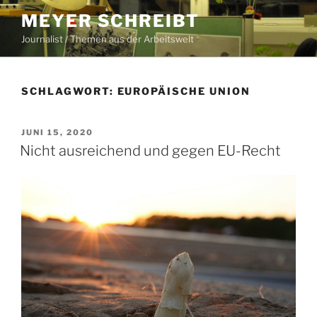
Zum
MEYER SCHREIBT
Inhalt
Journalist / Themen aus der Arbeitswelt
springen
SCHLAGWORT:
EUROPÄISCHE UNION
VERÖFFENTLICHT
JUNI 15, 2020
AM
Nicht ausreichend und gegen EU-Recht