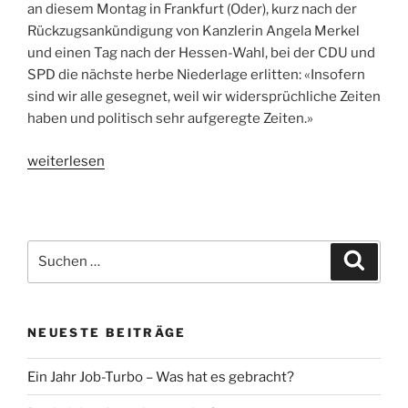
an diesem Montag in Frankfurt (Oder), kurz nach der
Rückzugsankündigung von Kanzlerin Angela Merkel
und einen Tag nach der Hessen-Wahl, bei der CDU und
SPD die nächste herbe Niederlage erlitten: «Insofern
sind wir alle gesegnet, weil wir widersprüchliche Zeiten
haben und politisch sehr aufgeregte Zeiten.»
„Europa
weiterlesen
ist
hier,
nicht
woanders“
Suche
Suche
nach:
NEUESTE BEITRÄGE
Ein Jahr Job-Turbo – Was hat es gebracht?