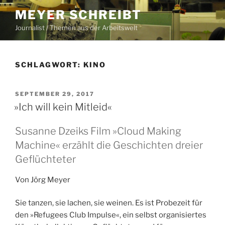
Zum
MEYER SCHREIBT
Inhalt
Journalist / Themen aus der Arbeitswelt
springen
SCHLAGWORT:
KINO
VERÖFFENTLICHT
SEPTEMBER 29, 2017
AM
»Ich will kein Mitleid«
Susanne Dzeiks Film »Cloud Making
Machine« erzählt die Geschichten dreier
Geflüchteter
Von Jörg Meyer
Sie tanzen, sie lachen, sie weinen. Es ist Probezeit für
den »Refugees Club Impulse«, ein selbst organisiertes