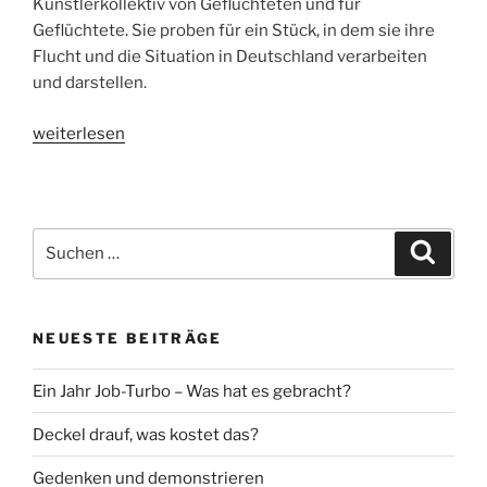
Künstlerkollektiv von Geflüchteten und für
Geflüchtete. Sie proben für ein Stück, in dem sie ihre
Flucht und die Situation in Deutschland verarbeiten
und darstellen.
„»Ich
weiterlesen
will
kein
Mitleid«“
Suche
Suche
nach:
NEUESTE BEITRÄGE
Ein Jahr Job-Turbo – Was hat es gebracht?
Deckel drauf, was kostet das?
Gedenken und demonstrieren