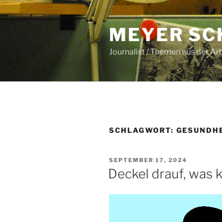
Zum
Inhalt
MEYER SC
springen
Journalist / Themen aus der Ar
SCHLAGWORT:
GESUNDH
VERÖFFENTLICHT
SEPTEMBER 17, 2024
AM
Deckel drauf, was 