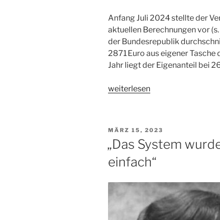
Anfang Juli 2024 stellte der V
aktuellen Berechnungen vor (s. 
der Bundesrepublik durchschnit
2871 Euro aus eigener Tasche d
Jahr liegt der Eigenanteil bei 
„Deckel
weiterlesen
drauf,
was
kostet
VERÖFFENTLICHT
MÄRZ 15, 2023
das?“
AM
„Das System wurde
einfach“