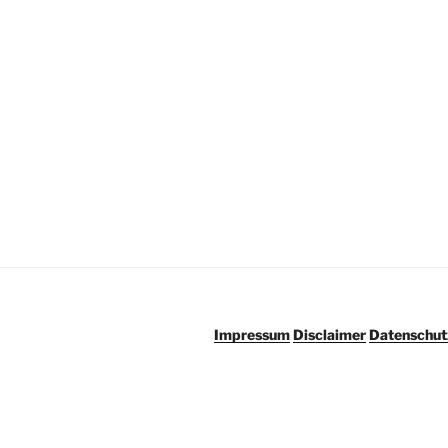
wurde
kaputtgespart.
Ganz
einfach““
Impressum
Disclaimer
Datenschut