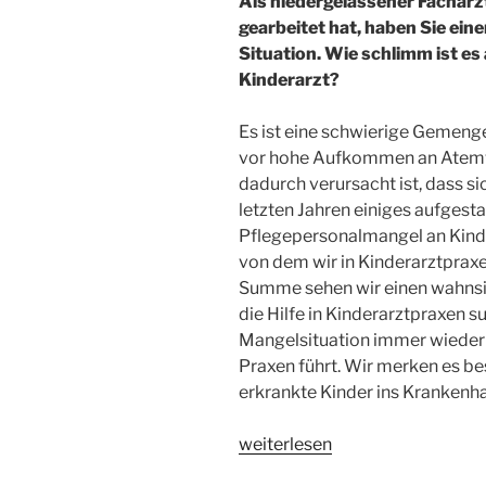
Als niedergelassener Facharzt
gearbeitet hat, haben Sie einen
Situation. Wie schlimm ist es 
Kinderarzt?
Es ist eine schwierige Gemenge
vor hohe Aufkommen an Atemw
dadurch verursacht ist, dass s
letzten Jahren einiges aufgesta
Pflegepersonalmangel an Kinde
von dem wir in Kinderarztpraxen
Summe sehen wir einen wahns
die Hilfe in Kinderarztpraxen 
Mangelsituation immer wieder 
Praxen führt. Wir merken es b
erkrankte Kinder ins Kranken
„„Das
weiterlesen
System