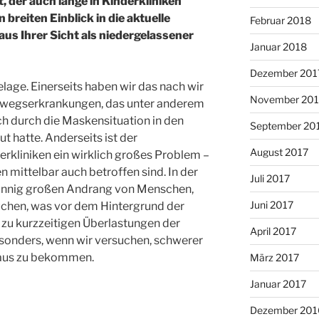
, der auch lange in Kinderkliniken
 breiten Einblick in die aktuelle
Februar 2018
aus Ihrer Sicht als niedergelassener
Januar 2018
Dezember 201
lage. Einerseits haben wir das nach wir
November 201
egserkrankungen, das unter anderem
ich durch die Maskensituation in den
September 20
ut hatte. Anderseits ist der
August 2017
rkliniken ein wirklich großes Problem –
 mittelbar auch betroffen sind. In der
Juli 2017
innig großen Andrang von Menschen,
Juni 2017
suchen, was vor dem Hintergrund der
zu kurzzeitigen Überlastungen der
April 2017
esonders, wenn wir versuchen, schwerer
haus zu bekommen.
März 2017
Januar 2017
Dezember 201