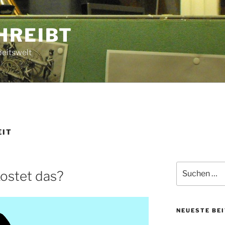
HREIBT
beitswelt
EIT
Suche
kostet das?
nach:
NEUESTE BE