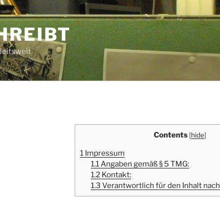
HREIBT
beitswelt
Contents
[
hide
]
1
Impressum
1.1
Angaben gemäß § 5 TMG:
1.2
Kontakt:
1.3
Verantwortlich für den Inhalt nach